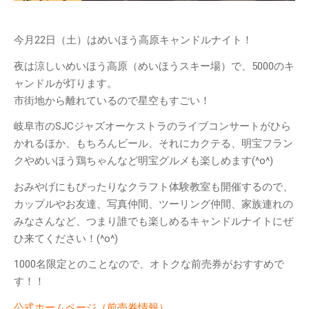
てみよう！
明宝の取り組み～明宝小学校で
今月22日（土）はめいほう高原キャンドルナイト！
の生ごみ堆肥づくり～
日本ミツバチの巣箱を設置しま
夜は涼しいめいほう高原（めいほうスキー場）で、5000のキ
した
ャンドルが灯ります。
苗づくりのための「培養土」づ
市街地から離れているので星空もすごい！
くり
岐阜市のSJCジャズオーケストラのライブコンサートがひら
年末恒例餅つき大会を行いまし
かれるほか、もちろんビール、それにカクテる、明宝フラン
た
クやめいほう鶏ちゃんなど明宝グルメも楽しめます(^o^)
カテゴリー
おみやげにもぴったりなクラフト体験教室も開催するので、
MOSO塾
カップルやお友達、写真仲間、ツーリング仲間、家族連れの
みなさんなど、つまり誰でも楽しめるキャンドルナイトにぜ
One-Day カフェ/シェフ
ひ来てください！(^o^)
お知らせ
ギャラリー
1000名限定とのことなので、オトクな前売券がおすすめで
す！！
ブログ
めいほう夢ヴィジョン
公式ホームページ（前売券情報）