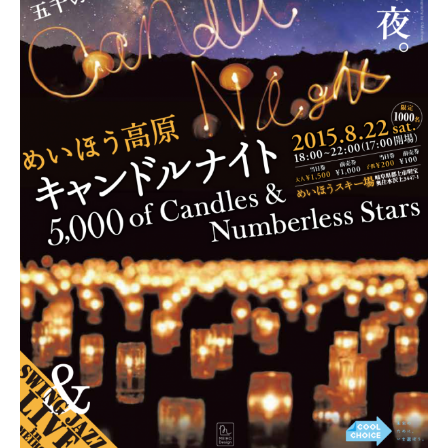
ブログ
お知らせ
体験・講座・ワークショ
ップ
ONE-DAY CHEF＆CAFE
MOSO塾
明宝PHOTO
月刊めいほう
このブログについて
NPO法人ななしんぼ
めいほうツーネット
旧ブログ(ななしんぼ)
最近の投稿
清流「吉田川」の魚たちを覗い