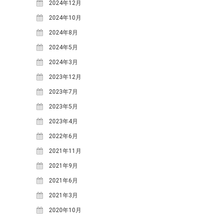
小川
寒水踊り
小川小学校
愛里
2024年12月
料理
明宝ツーネット
明宝ツ
2024年10月
ーリズムネットワークセンタ
2024年8月
ー
明宝ハム
明宝中
明宝レディース
2024年5月
明
学校
明宝山里研究会
明宝小学校
2024年3月
明宝歴史
宝文化財保護協会
2023年12月
民俗資料館
春
栃尾里人塾
植
2023年7月
源右衛門
祭礼
花桃
樹祭
給食ランチ
食
鶏ち
道の駅
食事
講座
2023年5月
ゃん
2023年4月
2022年6月
ARCHIVE
2021年11月
2026年3月
(4)
2021年9月
2025年12月
(3)
2021年6月
2025年11月
(1)
2021年3月
2025年9月
(1)
2020年10月