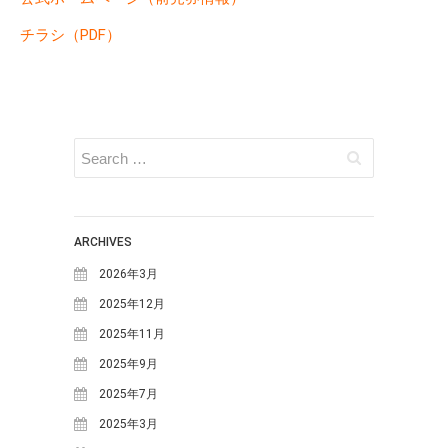
体験・講座・ワークショップ
チラシ（PDF）
学ぶ森プロジェクト
観光
タグ
One-Day カフェ/シェフ
なな
ななしんぼカフ
しんぼ
めいほうス
ェ
みん育Cafe
イ
ARCHIVES
キー場
めいほう浪漫工房
ベント
2026年3月
カフェイベント
レジャー
2025年12月
コンサート
二間手
伝統行事
2025年11月
伝統食
古民家
地域イベ
2025年9月
國田家の芝桜
ント
学ぶ
2025年7月
地域団体支援
森プロジェクト
寒水
2025年3月