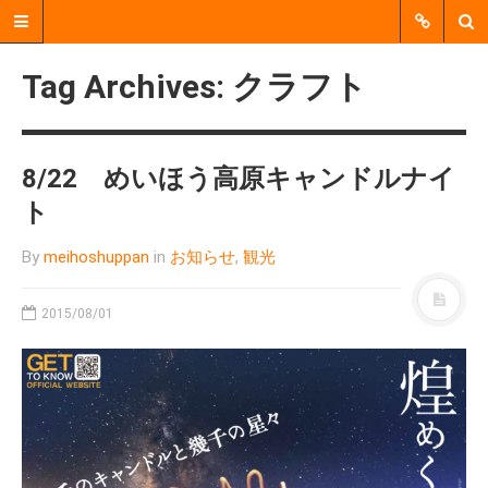
Tag Archives: クラフト
8/22 めいほう高原キャンドルナイ
ト
By
meihoshuppan
in
お知らせ
,
観光
2015/08/01
郡上市明宝で、個人、企業、
行政、地域活動団体などをつ
なぐ、 中間支援をおこなう非
営利活動法人（NPO法人）で
す。
MENU