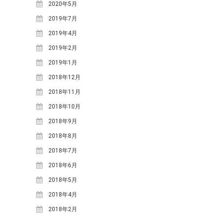
小川
寒水踊り
小川小学校
愛里
2020年5月
料理
明宝ツーネット
明宝ツ
2019年7月
ーリズムネットワークセンタ
2019年4月
ー
明宝ハム
明宝中
明宝レディース
2019年2月
明
学校
明宝山里研究会
明宝小学校
2019年1月
明宝歴史
宝文化財保護協会
民俗資料館
春
2018年12月
栃尾里人塾
植
源右衛門
祭礼
2018年11月
花桃
樹祭
給食ランチ
食
鶏ち
道の駅
食事
講座
2018年10月
ゃん
2018年9月
2018年8月
ARCHIVE
2018年7月
2026年3月
(4)
2018年6月
2025年12月
(3)
2018年5月
2025年11月
(1)
2018年4月
2025年9月
(1)
2018年2月