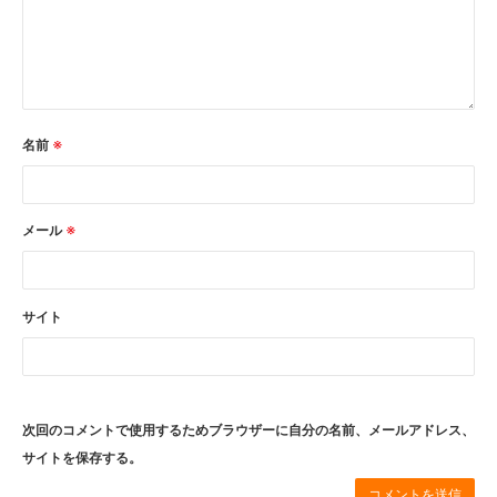
ブログ
お知らせ
体験・講座・ワークショ
ップ
名前
※
ONE-DAY CHEF＆CAFE
MOSO塾
明宝PHOTO
メール
※
月刊めいほう
このブログについて
サイト
NPO法人ななしんぼ
めいほうツーネット
旧ブログ(ななしんぼ)
次回のコメントで使用するためブラウザーに自分の名前、メールアドレス、
最近の投稿
サイトを保存する。
清流「吉田川」の魚たちを覗い