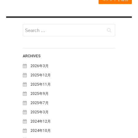
てみよう！
明宝の取り組み～明宝小学校で
の生ごみ堆肥づくり～
日本ミツバチの巣箱を設置しま
した
苗づくりのための「培養土」づ
くり
ARCHIVES
年末恒例餅つき大会を行いまし
た
2026年3月
2025年12月
カテゴリー
2025年11月
MOSO塾
2025年9月
One-Day カフェ/シェフ
2025年7月
お知らせ
2025年3月
ギャラリー
2024年12月
ブログ
2024年10月
めいほう夢ヴィジョン