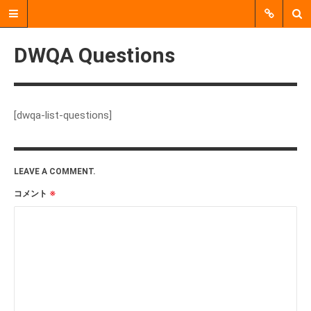
DWQA Questions
[dwqa-list-questions]
LEAVE A COMMENT.
コメント
※
郡上市明宝で、個人、企業、
行政、地域活動団体などをつ
なぐ、 中間支援をおこなう非
営利活動法人（NPO法人）で
す。
MENU