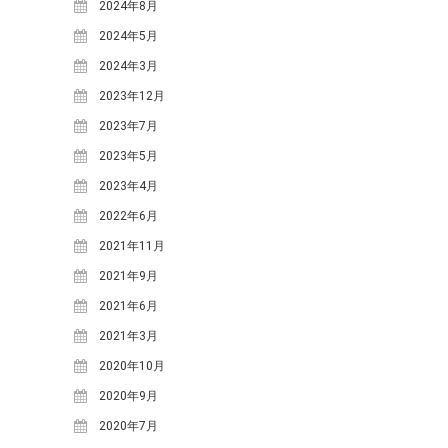
2024年8月
体験・講座・ワークショップ
2024年5月
学ぶ森プロジェクト
2024年3月
観光
2023年12月
2023年7月
タグ
2023年5月
One-Day カフェ/シェフ
なな
2023年4月
ななしんぼカフ
しんぼ
めいほうス
2022年6月
ェ
みん育Cafe
イ
キー場
2021年11月
めいほう浪漫工房
ベント
2021年9月
カフェイベント
レジャー
2021年6月
コンサート
二間手
伝統行事
伝統食
2021年3月
古民家
地域イベ
2020年10月
國田家の芝桜
ント
学ぶ
2020年9月
地域団体支援
森プロジェクト
寒水
2020年7月