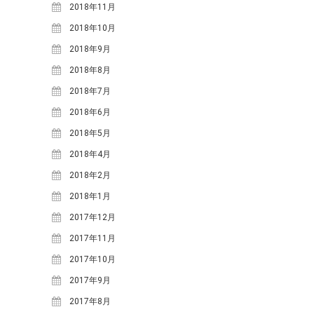
小川
寒水踊り
小川小学校
愛里
2018年11月
料理
明宝ツーネット
明宝ツ
2018年10月
ーリズムネットワークセンタ
2018年9月
ー
明宝ハム
明宝中
明宝レディース
2018年8月
明
学校
明宝山里研究会
明宝小学校
2018年7月
明宝歴史
宝文化財保護協会
民俗資料館
春
2018年6月
栃尾里人塾
植
源右衛門
祭礼
花桃
樹祭
給食ランチ
2018年5月
食
鶏ち
道の駅
食事
講座
2018年4月
ゃん
2018年2月
2018年1月
ARCHIVE
2017年12月
2026年3月
(4)
2017年11月
2025年12月
(3)
2017年10月
2025年11月
(1)
2017年9月
2025年9月
(1)
2017年8月