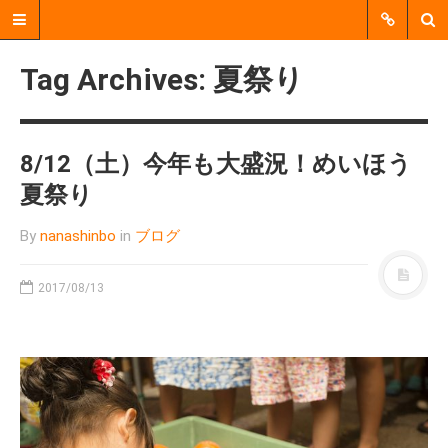
Tag Archives: 夏祭り
8/12（土）今年も大盛況！めいほう
夏祭り
By
nanashinbo
in
ブログ
2017/08/13
郡上市明宝で、個人、企業、
行政、地域活動団体などをつ
なぐ、 中間支援をおこなう非
営利活動法人（NPO法人）で
す。
MENU