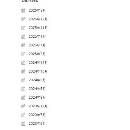
ARCHIVES
てみよう！
2026年3月
明宝の取り組み～明宝小学校で
の生ごみ堆肥づくり～
2025年12月
日本ミツバチの巣箱を設置しま
2025年11月
した
2025年9月
苗づくりのための「培養土」づ
2025年7月
くり
2025年3月
年末恒例餅つき大会を行いまし
た
2024年12月
2024年10月
カテゴリー
2024年8月
MOSO塾
2024年5月
One-Day カフェ/シェフ
2024年3月
お知らせ
2023年12月
ギャラリー
2023年7月
ブログ
2023年5月
めいほう夢ヴィジョン