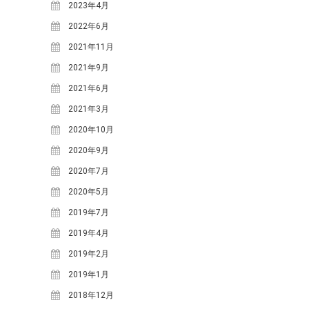
2023年4月
体験・講座・ワークショップ
2022年6月
学ぶ森プロジェクト
2021年11月
観光
2021年9月
2021年6月
タグ
2021年3月
One-Day カフェ/シェフ
なな
2020年10月
ななしんぼカフ
しんぼ
めいほうス
ェ
2020年9月
みん育Cafe
イ
キー場
2020年7月
めいほう浪漫工房
ベント
2020年5月
カフェイベント
レジャー
2019年7月
コンサート
二間手
伝統行事
伝統食
古民家
2019年4月
地域イベ
2019年2月
國田家の芝桜
ント
学ぶ
2019年1月
地域団体支援
森プロジェクト
寒水
2018年12月