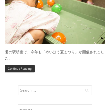
ブログ
お知らせ
体験・講座・ワークショ
ップ
ONE-DAY CHEF＆CAFE
MOSO塾
明宝PHOTO
道の駅明宝で、今年も「めいほう夏まつり」が開催されまし
月刊めいほう
た。
このブログについて
Continue Reading
NPO法人ななしんぼ
めいほうツーネット
旧ブログ(ななしんぼ)
最近の投稿
清流「吉田川」の魚たちを覗い