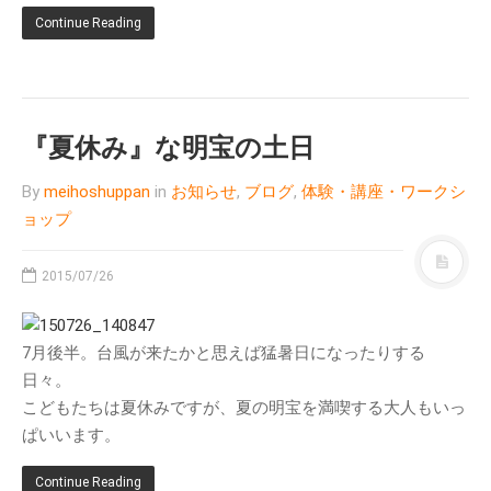
Continue Reading
ブログ
お知らせ
体験・講座・ワークショ
ップ
『夏休み』な明宝の土日
ONE-DAY CHEF＆CAFE
MOSO塾
By
meihoshuppan
in
お知らせ
,
ブログ
,
体験・講座・ワークシ
ョップ
明宝PHOTO
月刊めいほう
2015/07/26
このブログについて
NPO法人ななしんぼ
7月後半。台風が来たかと思えば猛暑日になったりする
めいほうツーネット
日々。
旧ブログ(ななしんぼ)
こどもたちは夏休みですが、夏の明宝を満喫する大人もいっ
ぱいいます。
最近の投稿
清流「吉田川」の魚たちを覗い
Continue Reading