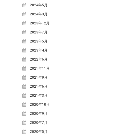
2024年5月
体験・講座・ワークショップ
2024年3月
学ぶ森プロジェクト
2023年12月
観光
2023年7月
タグ
2023年5月
One-Day カフェ/シェフ
なな
2023年4月
ななしんぼカフ
しんぼ
2022年6月
めいほうス
ェ
みん育Cafe
2021年11月
イ
キー場
めいほう浪漫工房
2021年9月
ベント
カフェイベント
2021年6月
レジャー
コンサート
二間手
2021年3月
伝統行事
伝統食
古民家
2020年10月
地域イベ
國田家の芝桜
2020年9月
ント
学ぶ
地域団体支援
2020年7月
森プロジェクト
寒水
2020年5月