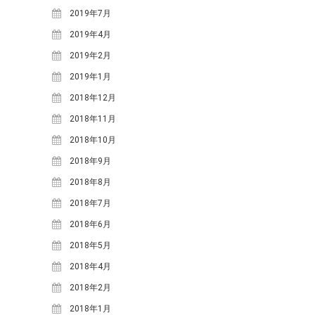
小川
寒水踊り
小川小学校
愛里
2019年7月
料理
明宝ツーネット
明宝ツ
2019年4月
ーリズムネットワークセンタ
2019年2月
ー
明宝ハム
明宝中
明宝レディース
明
学校
明宝山里研究会
2019年1月
明宝小学校
明宝歴史
宝文化財保護協会
2018年12月
民俗資料館
春
栃尾里人塾
植
2018年11月
源右衛門
祭礼
花桃
樹祭
給食ランチ
2018年10月
食
鶏ち
道の駅
食事
講座
2018年9月
ゃん
2018年8月
2018年7月
ARCHIVE
2018年6月
2026年3月
(4)
2018年5月
2025年12月
(3)
2018年4月
2025年11月
(1)
2018年2月
2025年9月
(1)
2018年1月