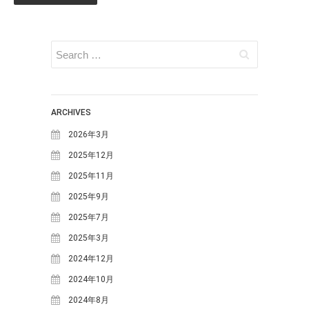
てみよう！
明宝の取り組み～明宝小学校で
の生ごみ堆肥づくり～
日本ミツバチの巣箱を設置しま
した
苗づくりのための「培養土」づ
くり
ARCHIVES
年末恒例餅つき大会を行いまし
2026年3月
た
2025年12月
2025年11月
カテゴリー
2025年9月
MOSO塾
2025年7月
One-Day カフェ/シェフ
2025年3月
お知らせ
2024年12月
ギャラリー
2024年10月
ブログ
2024年8月
めいほう夢ヴィジョン