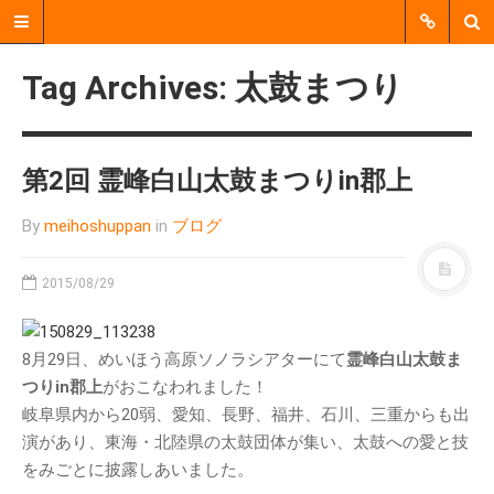
Tag Archives: 太鼓まつり
第2回 霊峰白山太鼓まつりin郡上
By
meihoshuppan
in
ブログ
2015/08/29
郡上市明宝で、個人、企業、
行政、地域活動団体などをつ
8月29日、めいほう高原ソノラシアターにて
霊峰白山太鼓ま
なぐ、 中間支援をおこなう非
つりin郡上
がおこなわれました！
営利活動法人（NPO法人）で
岐阜県内から20弱、愛知、長野、福井、石川、三重からも出
す。
演があり、東海・北陸県の太鼓団体が集い、太鼓への愛と技
をみごとに披露しあいました。
MENU