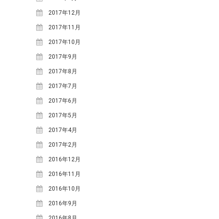
小川
寒水踊り
小川小学校
愛里
2017年12月
料理
明宝ツーネット
明宝ツ
ーリズムネットワークセンタ
2017年11月
ー
明宝ハム
明宝中
明宝レディース
2017年10月
明
学校
明宝山里研究会
明宝小学校
2017年9月
明宝歴史
宝文化財保護協会
2017年8月
民俗資料館
春
栃尾里人塾
植
2017年7月
源右衛門
祭礼
花桃
樹祭
給食ランチ
2017年6月
食
鶏ち
道の駅
食事
講座
ゃん
2017年5月
2017年4月
2017年2月
ARCHIVE
2016年12月
2026年3月
(4)
2016年11月
2025年12月
(3)
2016年10月
2025年11月
(1)
2016年9月
2025年9月
(1)
2016年8月