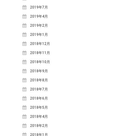
体験・講座・ワークショップ
2019年7月
学ぶ森プロジェクト
2019年4月
観光
2019年2月
2019年1月
タグ
2018年12月
One-Day カフェ/シェフ
なな
2018年11月
ななしんぼカフ
しんぼ
2018年10月
めいほうス
ェ
みん育Cafe
2018年9月
イ
キー場
めいほう浪漫工房
2018年8月
ベント
カフェイベント
2018年7月
レジャー
コンサート
二間手
2018年6月
伝統行事
伝統食
古民家
地域イベ
2018年5月
國田家の芝桜
2018年4月
ント
学ぶ
地域団体支援
2018年2月
森プロジェクト
寒水
2018年1月