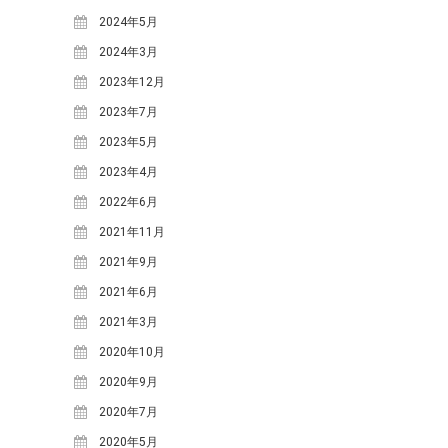
てみよう！
2024年5月
明宝の取り組み～明宝小学校で
2024年3月
の生ごみ堆肥づくり～
2023年12月
日本ミツバチの巣箱を設置しま
した
2023年7月
苗づくりのための「培養土」づ
2023年5月
くり
2023年4月
年末恒例餅つき大会を行いまし
2022年6月
た
2021年11月
カテゴリー
2021年9月
MOSO塾
2021年6月
One-Day カフェ/シェフ
2021年3月
お知らせ
2020年10月
ギャラリー
2020年9月
ブログ
2020年7月
めいほう夢ヴィジョン
2020年5月