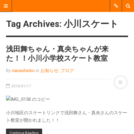
Tag Archives: 小川スケート
浅田舞ちゃん・真央ちゃんが来
た！！小川小学校スケート教室
By
nanashinbo
in
お知らせ
,
ブログ
2018/01/17
郡上市明宝で、個人、企業、
行政、地域活動団体などをつ
なぐ、 中間支援をおこなう非
営利活動法人（NPO法人）で
小川地区のスケートリンクで浅田舞さん・真央さんのスケー
す。
ト教室が開かれました！！
Continue Reading
MENU