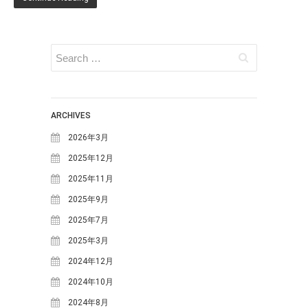
ブログ
お知らせ
体験・講座・ワークショ
ップ
ONE-DAY CHEF＆CAFE
ARCHIVES
MOSO塾
2026年3月
明宝PHOTO
2025年12月
月刊めいほう
2025年11月
このブログについて
2025年9月
NPO法人ななしんぼ
2025年7月
めいほうツーネット
2025年3月
旧ブログ(ななしんぼ)
2024年12月
最近の投稿
2024年10月
清流「吉田川」の魚たちを覗い
2024年8月