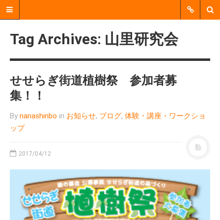
Tag Archives: 山里研究会
せせらぎ街道植樹祭 参加者募
集！！
By
nanashinbo
in
お知らせ
,
ブログ
,
体験・講座・ワークショ
ップ
郡上市明宝で、個人、企業、
2017/04/12
行政、地域活動団体などをつ
なぐ、 中間支援をおこなう非
営利活動法人（NPO法人）で
す。
MENU