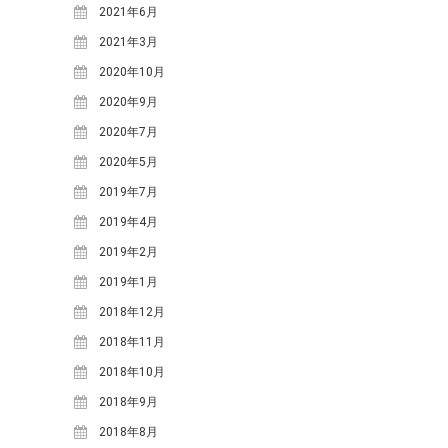
小川
寒水踊り
小川小学校
愛里
2021年6月
料理
明宝ツーネット
明宝ツ
2021年3月
ーリズムネットワークセンタ
2020年10月
ー
明宝ハム
明宝中
明宝レディース
2020年9月
明
学校
明宝山里研究会
明宝小学校
明宝歴史
2020年7月
宝文化財保護協会
民俗資料館
春
2020年5月
栃尾里人塾
植
源右衛門
祭礼
花桃
樹祭
給食ランチ
2019年7月
食
鶏ち
道の駅
食事
講座
2019年4月
ゃん
2019年2月
2019年1月
ARCHIVE
2018年12月
2026年3月
(4)
2018年11月
2025年12月
(3)
2018年10月
2025年11月
(1)
2018年9月
2025年9月
(1)
2018年8月