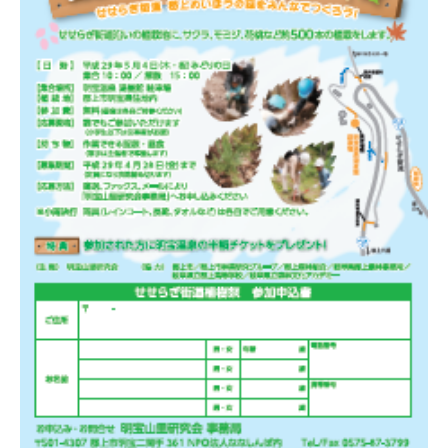
ブログ
お知らせ
体験・講座・ワークショ
ップ
ONE-DAY CHEF＆CAFE
MOSO塾
明宝PHOTO
月刊めいほう
このブログについて
NPO法人ななしんぼ
めいほうツーネット
旧ブログ(ななしんぼ)
最近の投稿
清流「吉田川」の魚たちを覗い