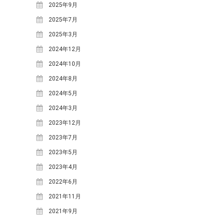
2025年9月
体験・講座・ワークショップ
2025年7月
学ぶ森プロジェクト
2025年3月
観光
2024年12月
2024年10月
タグ
2024年8月
One-Day カフェ/シェフ
なな
ななしんぼカフ
2024年5月
しんぼ
めいほうス
ェ
2024年3月
みん育Cafe
イ
キー場
2023年12月
めいほう浪漫工房
ベント
カフェイベント
2023年7月
レジャー
2023年5月
コンサート
二間手
伝統行事
伝統食
古民家
2023年4月
地域イベ
國田家の芝桜
2022年6月
ント
学ぶ
地域団体支援
2021年11月
森プロジェクト
寒水
2021年9月