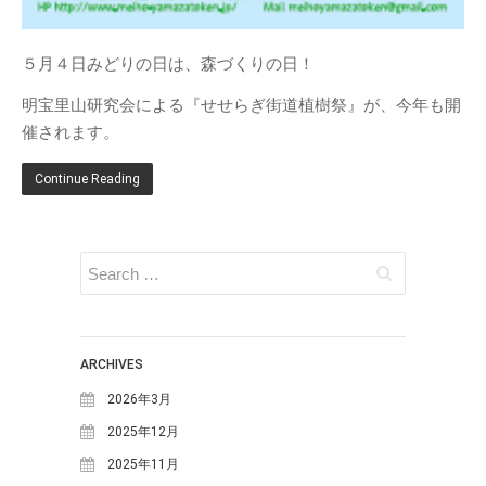
てみよう！
明宝の取り組み～明宝小学校で
５月４日みどりの日は、森づくりの日！
の生ごみ堆肥づくり～
日本ミツバチの巣箱を設置しま
明宝里山研究会による『せせらぎ街道植樹祭』が、今年も開
した
催されます。
苗づくりのための「培養土」づ
くり
Continue Reading
年末恒例餅つき大会を行いまし
た
カテゴリー
MOSO塾
One-Day カフェ/シェフ
ARCHIVES
お知らせ
2026年3月
ギャラリー
2025年12月
ブログ
2025年11月
めいほう夢ヴィジョン