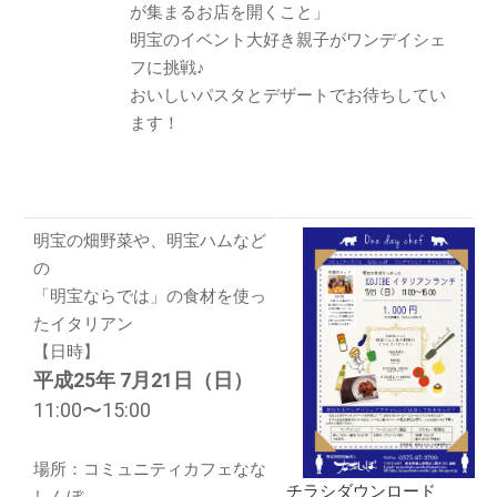
が集まるお店を開くこと」
ブログ
明宝のイベント大好き親子がワンデイシェ
フに挑戦♪
お知らせ
おいしいパスタとデザートでお待ちしてい
体験・講座・ワークショ
ます！
ップ
ONE-DAY CHEF＆CAFE
MOSO塾
明宝PHOTO
明宝の畑野菜や、明宝ハムなど
月刊めいほう
の
このブログについて
「明宝ならでは」の食材を使っ
たイタリアン
NPO法人ななしんぼ
【日時】
めいほうツーネット
平成25年 7月21日（日）
旧ブログ(ななしんぼ)
11:00〜15:00
最近の投稿
場所：コミュニティカフェなな
清流「吉田川」の魚たちを覗い
チラシダウンロード
しんぼ