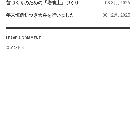
小川
寒水踊り
小川小学校
愛里
苗づくりのための「培養土」づくり
08 3月, 2026
料理
明宝ツーネット
明宝ツ
年末恒例餅つき大会を行いました
30 12月, 2025
ーリズムネットワークセンタ
ー
明宝ハム
明宝中
明宝レディース
明
学校
明宝山里研究会
明宝小学校
LEAVE A COMMENT.
明宝歴史
宝文化財保護協会
コメント
※
民俗資料館
春
栃尾里人塾
植
源右衛門
祭礼
花桃
樹祭
給食ランチ
食
鶏ち
道の駅
食事
講座
ゃん
ARCHIVE
2026年3月
(4)
2025年12月
(3)
2025年11月
(1)
2025年9月
(1)