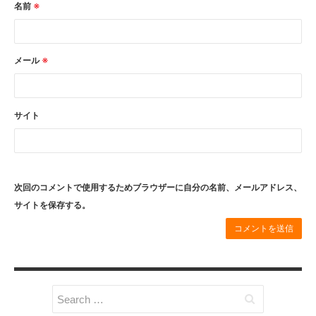
2025年7月
(1)
名前
※
2025年3月
(1)
2024年12月
(1)
メール
※
2024年10月
(2)
2024年8月
(2)
2024年5月
(1)
サイト
2024年3月
(1)
2023年12月
(1)
2023年7月
(2)
次回のコメントで使用するためブラウザーに自分の名前、メールアドレス、
2023年5月
(3)
サイトを保存する。
2023年4月
(1)
2022年6月
(1)
2021年11月
(1)
2021年9月
(2)
2021年6月
(1)