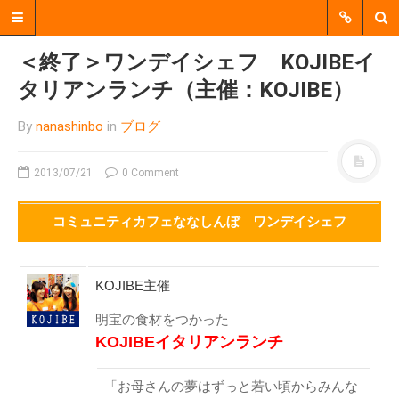
＜終了＞ワンデイシェフ KOJIBEイ
タリアンランチ（主催：KOJIBE）
By
nanashinbo
in
ブログ
2013/07/21
0 Comment
コミュニティカフェななしんぼ ワンデイシェフ
郡上市明宝で、個人、企業、
行政、地域活動団体などをつ
KOJIBE主催
なぐ、 中間支援をおこなう非
明宝の食材をつかった
営利活動法人（NPO法人）で
KOJIBEイタリアンランチ
す。
「お母さんの夢はずっと若い頃からみんな
MENU