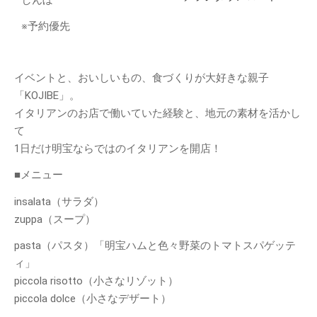
てみよう！
※予約優先
明宝の取り組み～明宝小学校で
の生ごみ堆肥づくり～
日本ミツバチの巣箱を設置しま
した
イベントと、おいしいもの、食づくりが大好きな親子
「KOJIBE」。
苗づくりのための「培養土」づ
くり
イタリアンのお店で働いていた経験と、地元の素材を活かし
て
年末恒例餅つき大会を行いまし
た
1日だけ明宝ならではのイタリアンを開店！
■メニュー
カテゴリー
insalata（サラダ）
MOSO塾
zuppa（スープ）
One-Day カフェ/シェフ
pasta（パスタ）「明宝ハムと色々野菜のトマトスパゲッテ
お知らせ
ィ」
ギャラリー
piccola risotto（小さなリゾット）
ブログ
piccola dolce（小さなデザート）
めいほう夢ヴィジョン