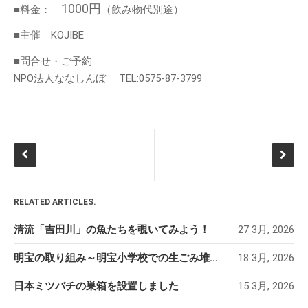
1000円
■料金：
（飲み物代別途）
体験・講座・ワークショップ
■主催 KOJIBE
学ぶ森プロジェクト
観光
■問合せ・ご予約
NPO法人ななしんぼ TEL:0575-87-3799
タグ
One-Day カフェ/シェフ
なな
ななしんぼカフ
しんぼ
めいほうス
ェ
みん育Cafe
イ
キー場
めいほう浪漫工房
ベント
カフェイベント
RELATED ARTICLES.
レジャー
コンサート
二間手
伝統行事
清流「吉田川」の魚たちを覗いてみよう！
27 3月, 2026
伝統食
古民家
地域イベ
國田家の芝桜
明宝の取り組み～明宝小学校での生ごみ堆肥づくり～
18 3月, 2026
ント
学ぶ
地域団体支援
日本ミツバチの巣箱を設置しました
15 3月, 2026
森プロジェクト
寒水