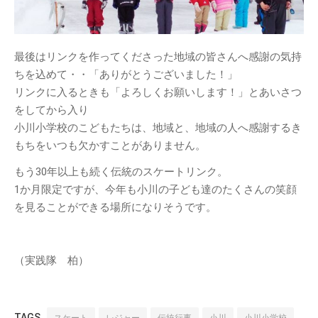
2021年3月
(1)
2020年10月
(1)
2020年9月
(2)
最後はリンクを作ってくださった地域の皆さんへ感謝の気持
2020年7月
(1)
ちを込めて・・「ありがとうございました！」
2020年5月
(1)
リンクに入るときも「よろしくお願いします！」とあいさつ
2019年7月
(1)
をしてから入り
小川小学校のこどもたちは、地域と、地域の人へ感謝するき
2019年4月
(1)
もちをいつも欠かすことがありません。
2019年2月
(2)
もう30年以上も続く伝統のスケートリンク。
2019年1月
(1)
1か月限定ですが、今年も小川の子ども達のたくさんの笑顔
2018年12月
(1)
を見ることができる場所になりそうです。
2018年11月
(2)
2018年10月
(2)
2018年9月
(2)
（実践隊 柏）
2018年8月
(5)
2018年7月
(3)
TAGS
スケート
レジャー
伝統行事
小川
小川小学校