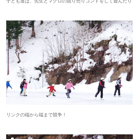
子ども達は、先生とマグロの競り売りコントをして遊んだり
体験・講座・ワークショップ
学ぶ森プロジェクト
観光
タグ
One-Day カフェ/シェフ
なな
ななしんぼカフ
しんぼ
めいほうス
ェ
みん育Cafe
イ
キー場
めいほう浪漫工房
ベント
カフェイベント
レジャー
コンサート
二間手
伝統行事
伝統食
古民家
地域イベ
リンクの端から端まで競争！
國田家の芝桜
ント
学ぶ
地域団体支援
森プロジェクト
寒水