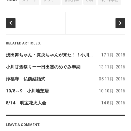
2018年6月
(2)
2018年5月
(4)
2018年4月
(2)
2018年2月
(3)
2018年1月
(1)
RELATED ARTICLES.
2017年12月
(1)
2017年11月
(2)
浅田舞ちゃん・真央ちゃんが来た！！小川小学校スケート教室
17 1月, 2018
2017年10月
(2)
小川甘酒祭りーー日出雲のめぐみ奉納
13 11月, 2016
2017年9月
(4)
浄福寺 仏前結婚式
05 11月, 2016
2017年8月
(1)
2017年7月
(2)
10/8～9 小川地芝居
10 10月, 2016
2017年6月
(2)
8/14 明宝花火大会
14 8月, 2016
2017年5月
(6)
2017年4月
(1)
2017年2月
(3)
LEAVE A COMMENT.