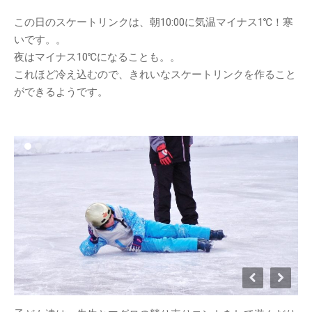
てみよう！
この日のスケートリンクは、朝10:00に気温マイナス1℃！寒
明宝の取り組み～明宝小学校で
いです。。
の生ごみ堆肥づくり～
夜はマイナス10℃になることも。。
日本ミツバチの巣箱を設置しま
これほど冷え込むので、きれいなスケートリンクを作ること
した
ができるようです。
苗づくりのための「培養土」づ
くり
年末恒例餅つき大会を行いまし
た
カテゴリー
MOSO塾
One-Day カフェ/シェフ
お知らせ
ギャラリー
ブログ
めいほう夢ヴィジョン