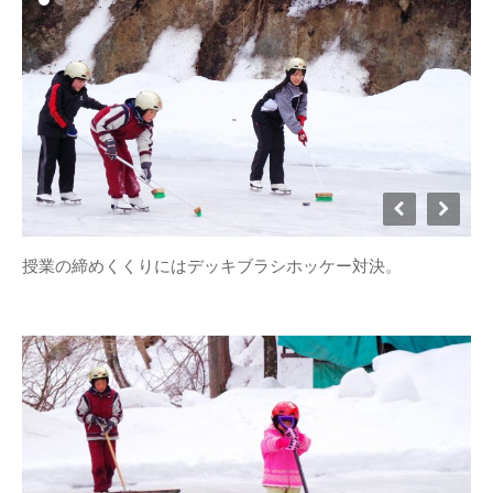
小川
寒水踊り
小川小学校
愛里
料理
明宝ツーネット
明宝ツ
ーリズムネットワークセンタ
ー
明宝ハム
明宝中
明宝レディース
明
学校
明宝山里研究会
明宝小学校
明宝歴史
宝文化財保護協会
民俗資料館
春
栃尾里人塾
植
源右衛門
祭礼
花桃
樹祭
給食ランチ
食
鶏ち
道の駅
食事
講座
ゃん
授業の締めくくりにはデッキブラシホッケー対決。
ARCHIVE
2026年3月
(4)
2025年12月
(3)
2025年11月
(1)
2025年9月
(1)