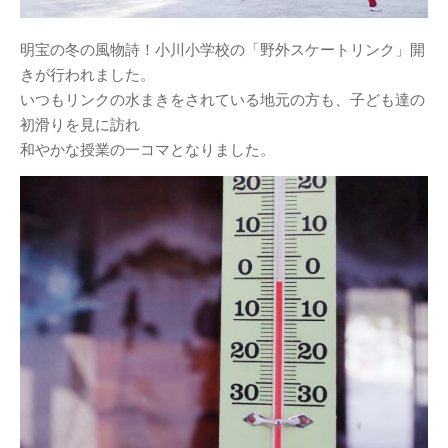
ブログ
明宝の冬の風物詩！小川小学校の「野外スケートリンク」開
お知らせ
きが行われました。
体験・講座・ワークショ
いつもリンクの水まきをされている地元の方も、子ども達の
ップ
初滑りを見に訪れ
ONE-DAY CHEF＆CAFE
和やかな授業の一コマとなりました。
MOSO塾
明宝PHOTO
月刊めいほう
このブログについて
NPO法人ななしんぼ
めいほうツーネット
旧ブログ(ななしんぼ)
最近の投稿
清流「吉田川」の魚たちを覗い