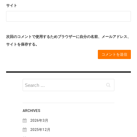
2015年8月
(7)
サイト
2015年7月
(7)
2015年6月
(4)
2015年5月
(10)
次回のコメントで使用するためブラウザーに自分の名前、メールアドレス、
2015年4月
(8)
サイトを保存する。
2015年3月
(7)
2015年1月
(3)
2014年12月
(2)
2014年11月
(5)
2014年10月
(15)
2014年9月
(11)
2014年8月
(9)
ARCHIVES
2014年7月
(10)
2026年3月
2014年6月
(10)
2025年12月
2014年5月
(9)