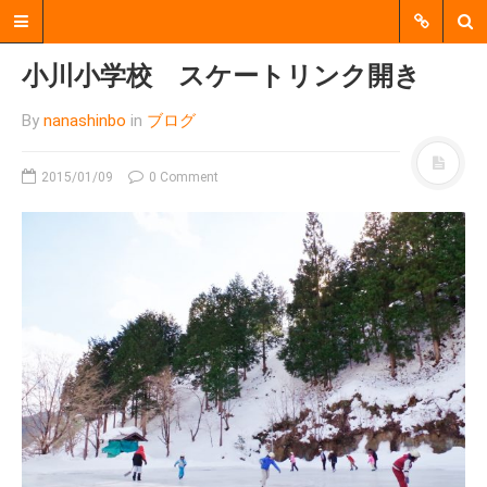
小川小学校 スケートリンク開き
By
nanashinbo
in
ブログ
2015/01/09
0 Comment
郡上市明宝で、個人、企業、
行政、地域活動団体などをつ
なぐ、 中間支援をおこなう非
営利活動法人（NPO法人）で
す。
MENU