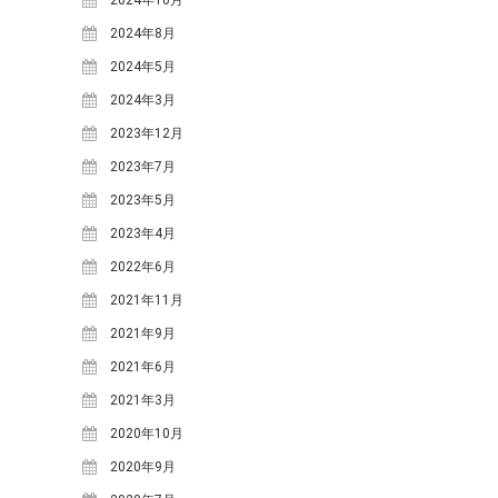
てみよう！
2024年8月
明宝の取り組み～明宝小学校で
の生ごみ堆肥づくり～
2024年5月
日本ミツバチの巣箱を設置しま
2024年3月
した
2023年12月
苗づくりのための「培養土」づ
2023年7月
くり
2023年5月
年末恒例餅つき大会を行いまし
た
2023年4月
2022年6月
カテゴリー
2021年11月
MOSO塾
2021年9月
One-Day カフェ/シェフ
2021年6月
お知らせ
2021年3月
ギャラリー
2020年10月
ブログ
2020年9月
めいほう夢ヴィジョン