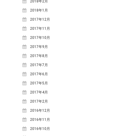
小川
2018年2月
寒水踊り
小川小学校
愛里
料理
明宝ツーネット
明宝ツ
2018年1月
ーリズムネットワークセンタ
2017年12月
ー
明宝ハム
明宝中
明宝レディース
2017年11月
明
学校
明宝山里研究会
明宝小学校
2017年10月
明宝歴史
宝文化財保護協会
2017年9月
民俗資料館
春
栃尾里人塾
植
2017年8月
源右衛門
祭礼
花桃
樹祭
給食ランチ
食
鶏ち
道の駅
食事
講座
2017年7月
ゃん
2017年6月
2017年5月
ARCHIVE
2017年4月
2026年3月
(4)
2017年2月
2025年12月
(3)
2016年12月
2025年11月
(1)
2016年11月
2025年9月
(1)
2016年10月