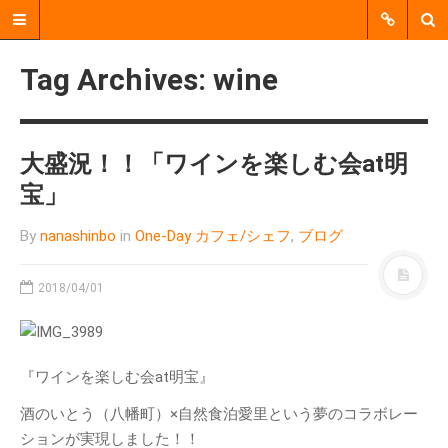
Tag Archives: wine
大盛況！！「ワインを楽しむ会at明
宝」
By
nanashinbo
in
One-Day カフェ/シェフ
,
ブログ
2018/04/01
郡上市明宝で、個人、企業、
行政、地域活動団体などをつ
なぐ、 中間支援をおこなう非
営利活動法人（NPO法人）で
『ワインを楽しむ会at明宝』
す。
酒のいとう（八幡町）×自然食泊愛里という夢のコラボレー
ションが実現しました！！
MENU