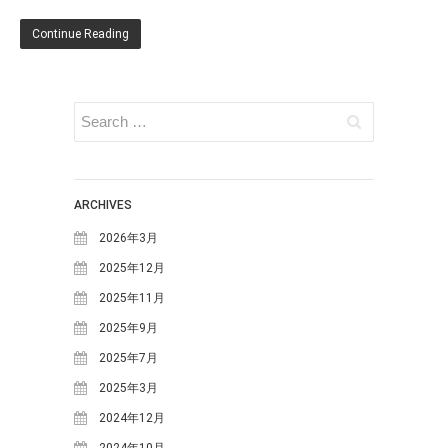
ブログ
Continue Reading
お知らせ
体験・講座・ワークショ
ップ
ONE-DAY CHEF＆CAFE
MOSO塾
明宝PHOTO
ARCHIVES
月刊めいほう
2026年3月
このブログについて
2025年12月
NPO法人ななしんぼ
2025年11月
めいほうツーネット
2025年9月
旧ブログ(ななしんぼ)
2025年7月
2025年3月
最近の投稿
2024年12月
清流「吉田川」の魚たちを覗い
2024年10月