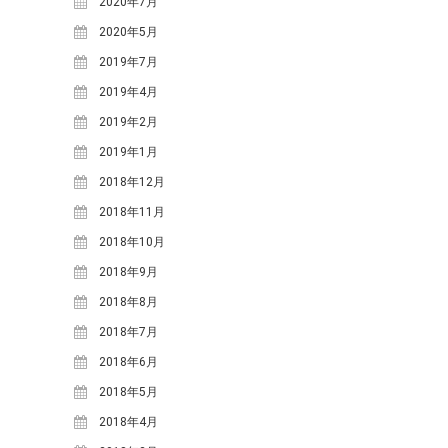
2020年7月
体験・講座・ワークショップ
2020年5月
学ぶ森プロジェクト
2019年7月
観光
2019年4月
2019年2月
タグ
2019年1月
One-Day カフェ/シェフ
なな
2018年12月
ななしんぼカフ
しんぼ
2018年11月
めいほうス
ェ
みん育Cafe
イ
2018年10月
キー場
めいほう浪漫工房
ベント
2018年9月
カフェイベント
2018年8月
レジャー
コンサート
二間手
伝統行事
2018年7月
伝統食
古民家
地域イベ
2018年6月
國田家の芝桜
ント
2018年5月
学ぶ
地域団体支援
森プロジェクト
2018年4月
寒水