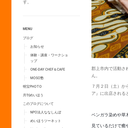
す。
MENU
ブログ
お知らせ
体験・講座・ワークショ
ップ
郡上市内で活動さ
ONE-DAY CHEF＆CAFE
ん。
MOSO塾
７月２日（土）か
明宝PHOTO
ア』に出店される
月刊めいほう
このブログについて
NPO法人ななしんぼ
ベンガラ染めや草
めいほうツーネット
見ているだけで癒