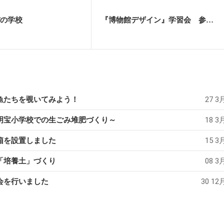
の学校
『博物館デザイン』学習会 参加者募集
魚たちを覗いてみよう！
27 3月
明宝小学校での生ごみ堆肥づくり～
18 3月
箱を設置しました
15 3月
「培養土」づくり
08 3月
会を行いました
30 12月