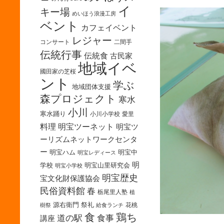
イ
キー場
めいほう浪漫工房
ベント
カフェイベント
レジャー
コンサート
二間手
伝統行事
伝統食
古民家
地域イベ
國田家の芝桜
ント
学ぶ
地域団体支援
森プロジェクト
寒水
小川
寒水踊り
小川小学校
愛里
料理
明宝ツーネット
明宝ツ
ーリズムネットワークセンタ
ー
明宝ハム
明宝中
明宝レディース
明
学校
明宝山里研究会
明宝小学校
明宝歴史
宝文化財保護協会
民俗資料館
春
栃尾里人塾
植
源右衛門
祭礼
花桃
樹祭
給食ランチ
食
鶏ち
道の駅
食事
講座