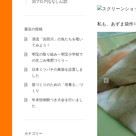
旧ブログ(ななしんぼ)
私も、あずま袋作
最近の投稿
清流「吉田川」の魚たちを覗い
てみよう！
明宝の取り組み～明宝小学校で
の生ごみ堆肥づくり～
日本ミツバチの巣箱を設置しま
した
苗づくりのための「培養土」づ
くり
年末恒例餅つき大会を行いまし
た
カテゴリー