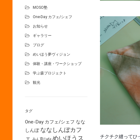
MOSO塾
One-Day カフェ/シェフ
お知らせ
ギャラリー
ブログ
めいほう夢ヴィジョン
体験・講座・ワークショップ
学ぶ森プロジェクト
観光
タグ
One-Day カフェ/シェフ
なな
ななしんぼカフ
しんぼ
チクチク縫ってひ
めいほうス
ェ
みん育Cafe