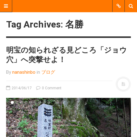
Tag Archives: 名勝
明宝の知られざる見どころ「ジョウ
穴」へ突撃せよ！
By
nanashinbo
in
ブログ
2014/06/17
0 Comment
郡上市明宝で、個人、企業、
行政、地域活動団体などをつ
なぐ、 中間支援をおこなう非
営利活動法人（NPO法人）で
す。
MENU