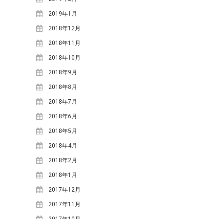
小川
寒水踊り
小川小学校
愛里
2019年1月
料理
明宝ツーネット
明宝ツ
ーリズムネットワークセンタ
2018年12月
ー
明宝ハム
明宝中
明宝レディース
2018年11月
明
学校
明宝山里研究会
明宝小学校
2018年10月
明宝歴史
宝文化財保護協会
2018年9月
民俗資料館
春
栃尾里人塾
植
2018年8月
源右衛門
祭礼
花桃
樹祭
給食ランチ
2018年7月
食
鶏ち
道の駅
食事
講座
ゃん
2018年6月
2018年5月
ARCHIVE
2018年4月
2018年2月
2026年3月
(4)
2018年1月
2025年12月
(3)
2017年12月
2025年11月
(1)
2017年11月
2025年9月
(1)
2017年10月