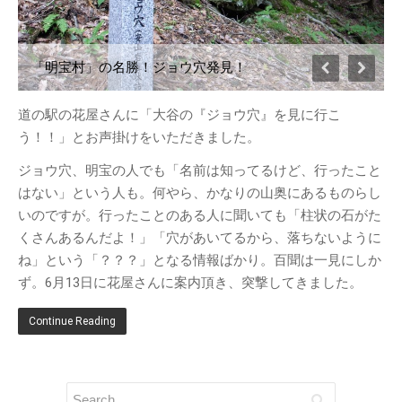
ブログ
お知らせ
「明宝村」の名勝！ジョウ穴発見！
体験・講座・ワークショ
ップ
道の駅の花屋さんに「大谷の『ジョウ穴』を見に行こ
ONE-DAY CHEF＆CAFE
う！！」とお声掛けをいただきました。
MOSO塾
ジョウ穴、明宝の人でも「名前は知ってるけど、行ったこと
明宝PHOTO
はない」という人も。何やら、かなりの山奥にあるものらし
月刊めいほう
いのですが。行ったことのある人に聞いても「柱状の石がた
このブログについて
くさんあるんだよ！」「穴があいてるから、落ちないように
ね」という「？？？」となる情報ばかり。百聞は一見にしか
NPO法人ななしんぼ
ず。6月13日に花屋さんに案内頂き、突撃してきました。
めいほうツーネット
旧ブログ(ななしんぼ)
Continue Reading
最近の投稿
清流「吉田川」の魚たちを覗い