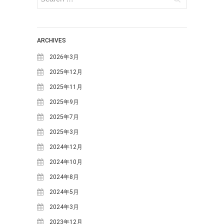
てみよう！
明宝の取り組み～明宝小学校で
の生ごみ堆肥づくり～
ARCHIVES
日本ミツバチの巣箱を設置しま
した
2026年3月
苗づくりのための「培養土」づ
2025年12月
くり
2025年11月
年末恒例餅つき大会を行いまし
2025年9月
た
2025年7月
カテゴリー
2025年3月
MOSO塾
2024年12月
One-Day カフェ/シェフ
2024年10月
お知らせ
2024年8月
ギャラリー
2024年5月
ブログ
2024年3月
めいほう夢ヴィジョン
2023年12月