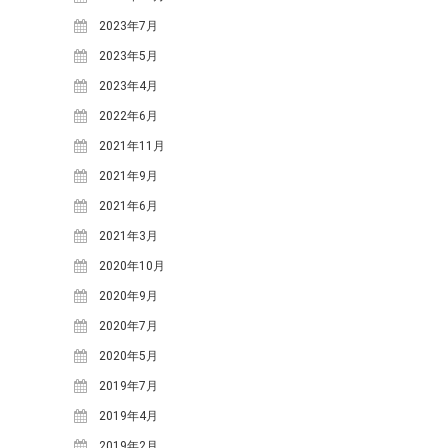
体験・講座・ワークショップ
2023年7月
学ぶ森プロジェクト
2023年5月
観光
2023年4月
2022年6月
タグ
2021年11月
One-Day カフェ/シェフ
なな
2021年9月
ななしんぼカフ
しんぼ
2021年6月
めいほうス
ェ
みん育Cafe
2021年3月
イ
キー場
めいほう浪漫工房
2020年10月
ベント
カフェイベント
2020年9月
レジャー
コンサート
二間手
2020年7月
伝統行事
伝統食
古民家
地域イベ
2020年5月
國田家の芝桜
ント
2019年7月
学ぶ
地域団体支援
2019年4月
森プロジェクト
寒水
2019年2月