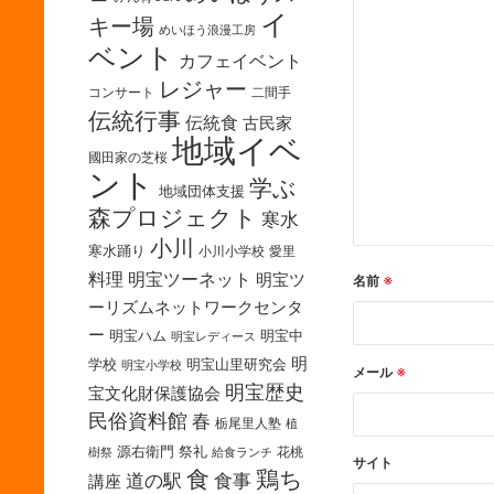
イ
キー場
めいほう浪漫工房
ベント
カフェイベント
レジャー
コンサート
二間手
伝統行事
伝統食
古民家
地域イベ
國田家の芝桜
ント
学ぶ
地域団体支援
森プロジェクト
寒水
小川
寒水踊り
小川小学校
愛里
料理
明宝ツーネット
明宝ツ
名前
※
ーリズムネットワークセンタ
ー
明宝ハム
明宝中
明宝レディース
明
学校
明宝山里研究会
明宝小学校
メール
※
明宝歴史
宝文化財保護協会
民俗資料館
春
栃尾里人塾
植
源右衛門
祭礼
花桃
樹祭
給食ランチ
サイト
食
鶏ち
道の駅
食事
講座