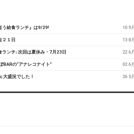
う給食ランチ』は9/29!
10 9月
は２１日
13 8月
ランチ♪次回は夏休み・7月23日
22 6月
んぼBARの“アナレコナイト”
02 6月
フェ大盛況でした！
26 5月