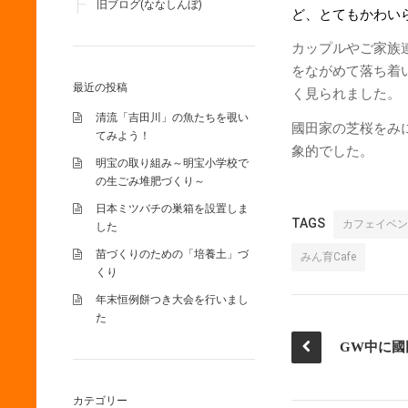
旧ブログ(ななしんぼ)
ど、とてもかわい
カップルやご家族
をながめて落ち着
最近の投稿
く見られました。
清流「吉田川」の魚たちを覗い
國田家の芝桜をみ
てみよう！
象的でした。
明宝の取り組み～明宝小学校で
の生ごみ堆肥づくり～
日本ミツバチの巣箱を設置しま
TAGS
カフェイベン
した
苗づくりのための「培養土」づ
みん育Cafe
くり
年末恒例餅つき大会を行いまし
た
カテゴリー