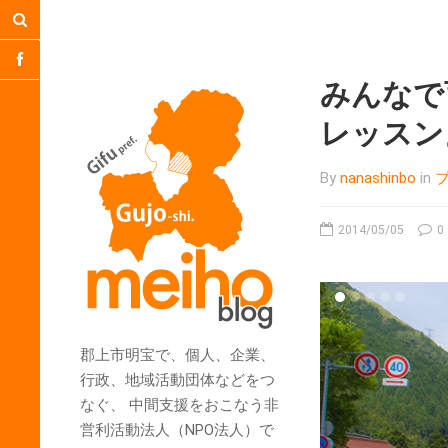
みんなで
レッスン
By
nanashinbo
in
2014/05/05
0
郡上市明宝で、個人、企業、
行政、地域活動団体などをつ
なぐ、 中間支援をおこなう非
営利活動法人（NPO法人）で