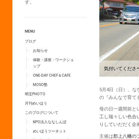
す。
MENU
ブログ
お知らせ
体験・講座・ワークショ
ップ
気付いてくださ
ONE-DAY CHEF＆CAFE
MOSO塾
5月4日（日）、
明宝PHOTO
の『みんなで育て
月刊めいほう
母の日一週間前と
このブログについて
工し瑞々しい色合
NPO法人ななしんぼ
りしていだだく企
めいほうツーネット
主催は
郡上八幡のプ