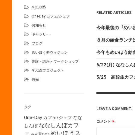
MOSO塾
RELATED ARTICLES.
One-Day カフェ/シェフ
お知らせ
今年最後の『めいほ
ギャラリー
８月の給食ランチ
ブログ
今年もめいほう給食
めいほう夢ヴィジョン
体験・講座・ワークショップ
6/22(月) ななし
学ぶ森プロジェクト
5/25 高校生カ
観光
タグ
LEAVE A COMMENT.
One-Day カフェ/シェフ
なな
コメント
※
ななしんぼカフ
しんぼ
めいほうス
ェ
みん育Cafe