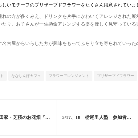
らしいモチーフのプリザーブドフラワーをたくさん用意されていま
連れの方が多くみえ、ドリンクを片手にかわいくアレンジされた展
いたり、お子さんが一生懸命アレンジする姿を優しく見守っている
に名古屋からいらした方が興味をもってふらり立ち寄られていった
ト
ななしんぼカフェ
フラワーアレンジメント
プリザーブドフラワー
GW中に國田家・芝桜のお花畑『夜の音楽会』が催されましたv(^_^)v
5/17、18 栃尾里人塾 参加者募集